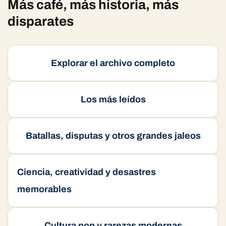
at
ai
e
ke
n
d
m
Más café, más historia, más
s
l
b
dI
ea
di
p
disparates
A
o
n
m
t
ar
p
o
e
ti
Explorar el archivo completo
p
k
r
Los más leídos
Batallas, disputas y otros grandes jaleos
Ciencia, creatividad y desastres
memorables
Cultura pop y rarezas modernas