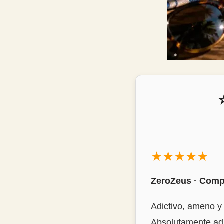
★★★★★
ZeroZeus · Compr
Adictivo, ameno y 
Absolutamente adic