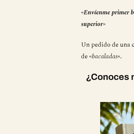
«
Envíenme primer b
superior
»
Un pedido de una c
de «
bacaladas
«.
¿Conoces n