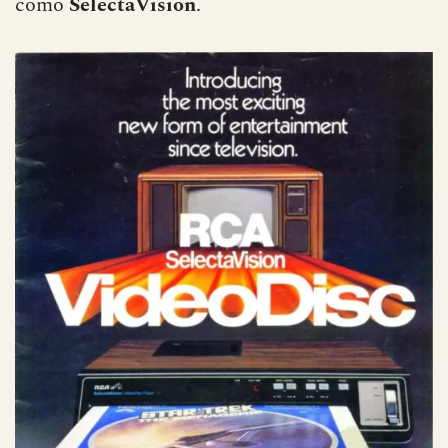
como
SelectaVision
.