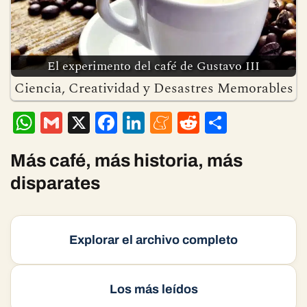
El experimento del café de Gustavo III
Ciencia, Creatividad y Desastres Memorables
W
G
X
F
Li
M
R
C
h
m
ac
n
e
e
o
at
ai
e
ke
n
d
m
Más café, más historia, más
s
l
b
dI
ea
di
p
disparates
A
o
n
m
t
ar
p
o
e
ti
Explorar el archivo completo
p
k
r
Los más leídos