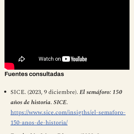
Fuentes consultadas
SICE. (2023, 9 diciembre).
El semáforo: 150
años de historia
.
SICE
.
https://www.sice.com/insigths/el-semaforo-
150-anos-de-historia/