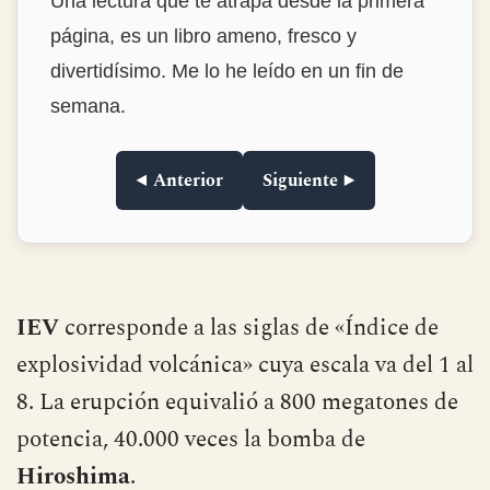
para encontrar historias tan interesantes y
narrarlas de forma tan amena y con ese
punto de ironía tan divertido. La
encuadernación en tapa dura, de las que ya
no se ven. Muy muy recomendable.Lo
compré para regalar y me lo quedé para mí.
◀ Anterior
Siguiente ▶
IEV
corresponde a las siglas de «Índice de
explosividad volcánica» cuya escala va del 1 al
8. La erupción equivalió a 800 megatones de