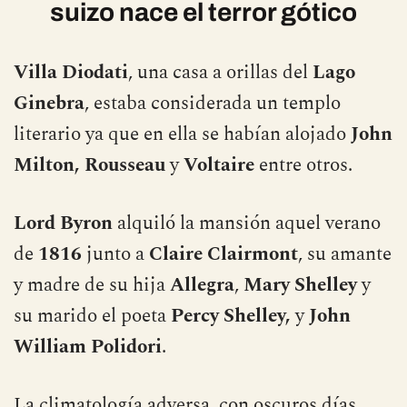
Literatura: A orillas de un lago
suizo nace el terror gótico
Villa Diodati
, una casa a orillas del
Lago
Ginebra
, estaba considerada un templo
literario ya que en ella se habían alojado
John
Milton, Rousseau
y
Voltaire
entre otros.
Lord Byron
alquiló la mansión aquel verano
de
1816
junto a
Claire Clairmont
, su amante
y madre de su hija
Allegra
,
Mary Shelley
y
su marido el poeta
Percy Shelley,
y
John
William Polidori
.