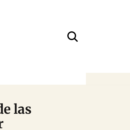
de las
r