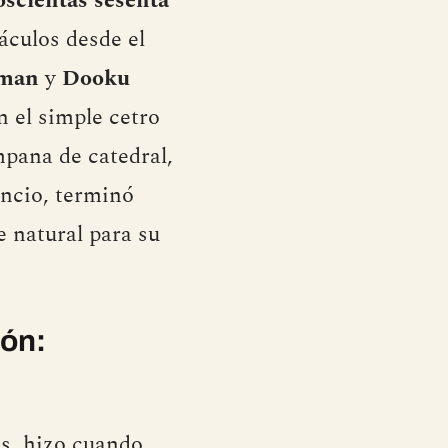
oscientas sesenta
áculos desde el
man
y
Dooku
n el simple cetro
mpana de catedral,
encio, terminó
 natural para su
ión:
os, hizo cuando