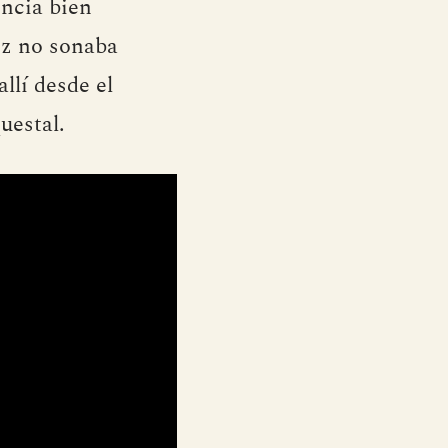
encia bien
voz no sonaba
llí desde el
uestal.