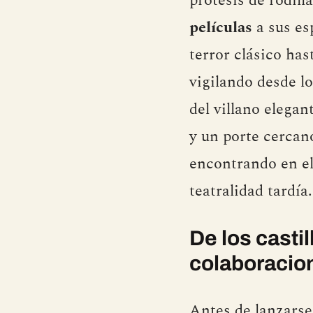
prótesis de rodill
películas
a sus es
terror clásico ha
vigilando desde l
del villano elega
y un porte cercan
encontrando en e
teatralidad tardía.
De los casti
colaboracio
Antes de lanzarse