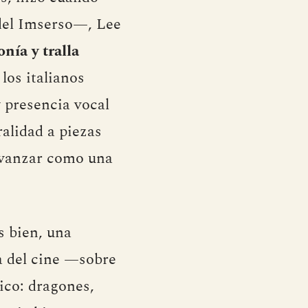
 del Imserso—, Lee
onía y tralla
los italianos
 presencia vocal
ralidad a piezas
avanzar como una
s bien, una
ca del cine —sobre
ico: dragones,