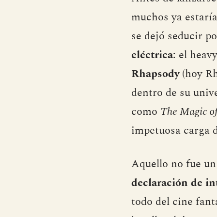
muchos ya estaría
se dejó seducir p
eléctrica
: el heav
Rhapsody
(hoy Rh
dentro de su unive
como
The Magic of
impetuosa carga de
Aquello no fue un
declaración de i
todo del cine fan