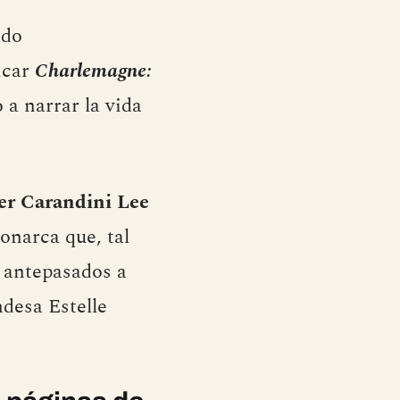
ado
icar
Charlemagne:
 a narrar la vida
er Carandini Lee
narca que, tal
 antepasados a
ndesa Estelle