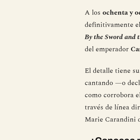
A los
ochenta y o
definitivamente e
By the Sword and t
del emperador
Ca
El detalle tiene s
cantando —o decla
como corrobora el
través de línea d
Marie Carandini d