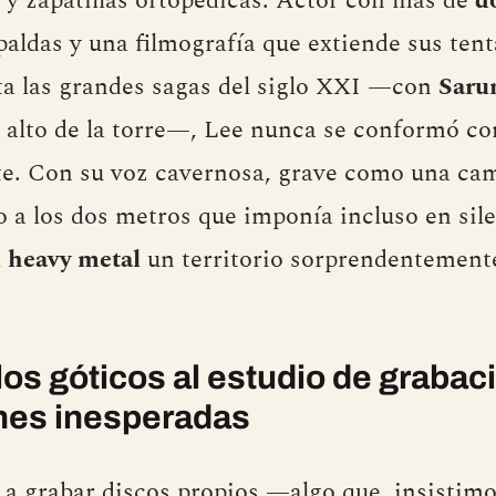
a y zapatillas ortopédicas. Actor con más de
d
paldas y una filmografía que extiende sus tent
sta las grandes sagas del siglo XXI —con
Saru
o alto de la torre—, Lee nunca se conformó co
nte. Con su voz cavernosa, grave como una ca
o a los dos metros que imponía incluso en sil
l
heavy metal
un territorio sorprendentemente
llos góticos al estudio de grabac
nes inesperadas
 a grabar discos propios —algo que, insistim