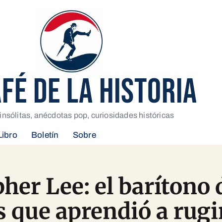
AFÉ DE LA HISTORIA
insólitas, anécdotas pop, curiosidades históricas
Libro
Boletín
Sobre
her Lee: el barítono 
s que aprendió a rugi