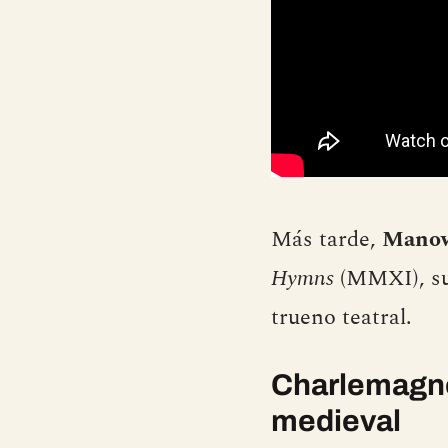
Más tarde,
Mano
Hymns
(MMXI), su
trueno teatral.
Charlemagne
medieval