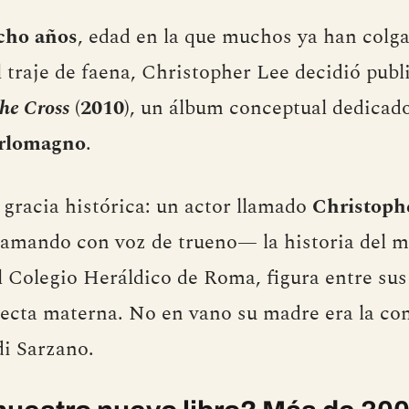
cho años
, edad en la que muchos ya han colg
l traje de faena, Christopher Lee decidió publ
he Cross
(2010)
, un álbum conceptual dedicado
rlomagno
.
u gracia histórica: un actor llamado
Christoph
mando con voz de trueno— la historia del mo
 Colegio Heráldico de Roma, figura entre sus
irecta materna. No en vano su madre era la co
i Sarzano.