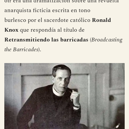
oír era una dramatización sobre una revuelta
anarquista ficticia escrita en tono
burlesco por el sacerdote católico
Ronald
Knox
que respondía al título de
Retransmitiendo las barricadas
(
Broadcasting
the Barricades
).