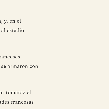
 y, en el
 al estadio
franceses
e se armaron con
or tomarse el
dades francesas