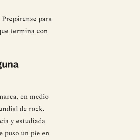
. Prepárense para
 que termina con
lguna
narca, en medio
undial de rock.
cia y estudiada
e puso un pie en