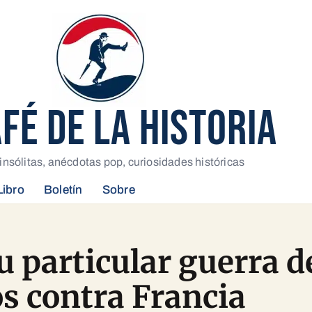
AFÉ DE LA HISTORIA
insólitas, anécdotas pop, curiosidades históricas
Libro
Boletín
Sobre
su particular guerra d
s contra Francia