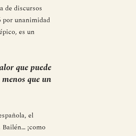
na de discursos
ió por unanimidad
épico, es un
valor que puede
a menos que un
española, el
, Bailén… ¡como