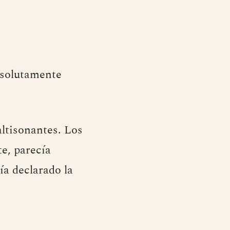
bsolutamente
altisonantes. Los
te, parecía
ía declarado la