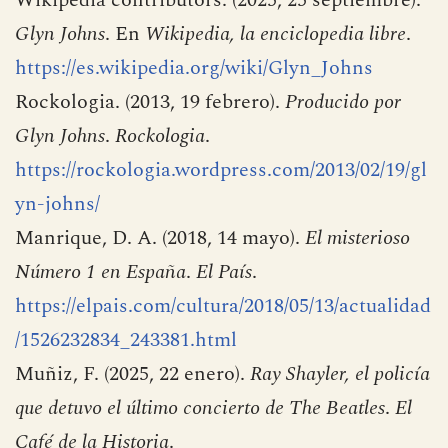
Glyn Johns
. En
Wikipedia, la enciclopedia libre
.
https://es.wikipedia.org/wiki/Glyn_Johns
Rockologia. (2013, 19 febrero).
Producido por
Glyn Johns
.
Rockologia
.
https://rockologia.wordpress.com/2013/02/19/gl
yn-johns/
Manrique, D. A. (2018, 14 mayo).
El misterioso
Número 1 en España
.
El País
.
https://elpais.com/cultura/2018/05/13/actualidad
/1526232834_243381.html
Muñiz, F. (2025, 22 enero).
Ray Shayler, el policía
que detuvo el último concierto de The Beatles
.
El
Café de la Historia
.