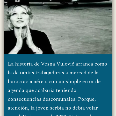
La historia de Vesna Vulović arranca como
la de tantas trabajadoras a merced de la
burocracia aérea: con un simple error de
agenda que acabaría teniendo
consecuencias descomunales. Porque,
atención, la joven serbia no debía volar