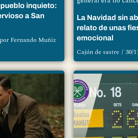
general era no canc
pueblo inquieto:
ervioso a San
La Navidad sin a
relato de unas fi
emocional
por
Fernando Muñiz
Cajón de sastre
30/1