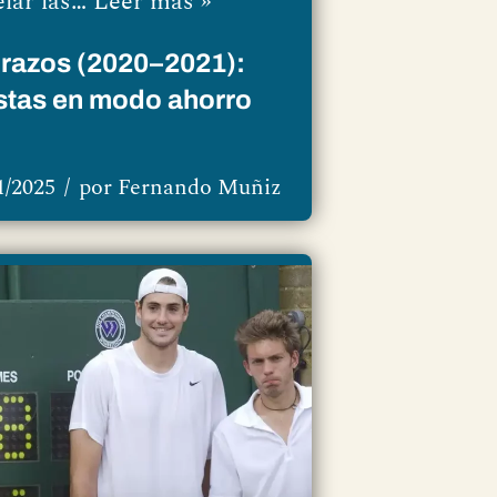
elar las…
Leer más »
brazos (2020–2021):
estas en modo ahorro
1/2025
por
Fernando Muñiz