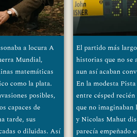
sonaba a locura A
El partido más largo
uerra Mundial,
historias que no se 
blinas matemáticas
aun así acaban conv
ico como la plata.
En la modesta Pista
nvasiones posibles,
entre césped recién
os capaces de
que no imaginaban l
na tarde, sus
y Nicolas Mahut dis
adas o diluidas. Así
parecía empeñado en