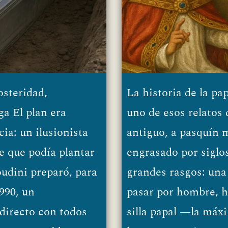
osteridad,
La historia de la p
a El plan era
uno de esos relatos 
ia: un ilusionista
antiguo, a pasquín 
e que podía plantar
engrasado por siglo
oudini preparó, para
grandes rasgos: una
990, un
pasar por hombre, h
directo con todos
silla papal —la máx