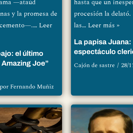
drama —ataúd
hasta que un inespe
enas y la promesa de
procesión la delató.
de cemento—.…
Leer
las…
Leer más »
La papisa Juana: 
espectáculo cleri
ajo: el último
 Amazing Joe”
Cajón de sastre
28/1
por
Fernando Muñiz