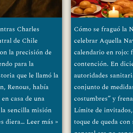
ntras Charles
Cómo se fraguó la N
tral de Chile
celebrar Aquella Na
on la precisión de
calendario en rojo: 
endo para la
contención. En dici
toria que le llamó la
autoridades sanitar
n, Renous, había
conjunto de medidas
 en casa de una
costumbres” y frenar
la sencilla misión
Límite de invitados,
es diera…
Leer más »
toque de queda con 