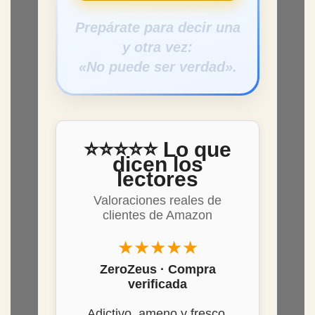
📖 Descubrir el libro
en Amazon
Prepárate para decir una
y otra vez:
«No puede ser verdad».
⭐⭐⭐⭐⭐ Lo que
dicen los
lectores
Valoraciones reales de
clientes de Amazon
★★★★★
ZeroZeus · Compra