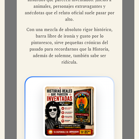
Paseante curioso que se detiene donde la
Historia tropieza consigo misma. Desde
El
café de la Historia
rastrea episodios reales tan
absurdos que parecen inventados: juicios a
animales, personajes extravagantes y
anécdotas que el relato oficial suele pasar por
alto.
Con una mezcla de absoluto rigor histórico,
barra libre de ironía y gusto por lo
pintoresco, sirve pequeñas crónicas del
pasado para recordarnos que la Historia,
además de solemne, también sabe ser
ridícula.