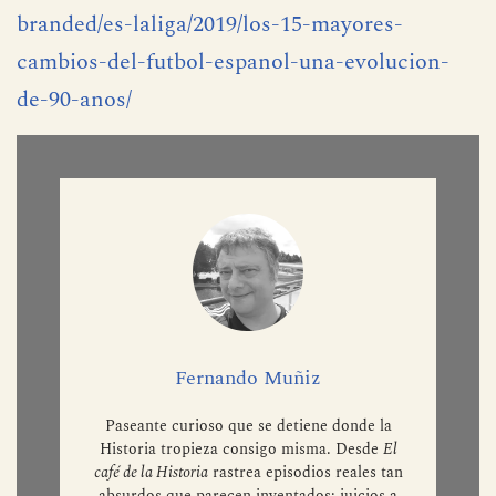
cambios del fútbol español. Una evolución de 90
años
. El País.
https://elpais.com/especiales-
branded/es-laliga/2019/los-15-mayores-
cambios-del-futbol-espanol-una-evolucion-
de-90-anos/
Fernando Muñiz