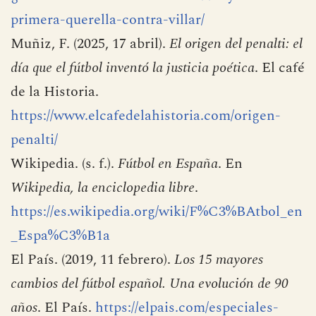
https://www.cuadernosdefutbol.com/2021/05/la-
guerra-del-futbol-televisado-1996-y-la-
primera-querella-contra-villar/
Muñiz, F. (2025, 17 abril).
El origen del penalti: el
día que el fútbol inventó la justicia poética
. El café
de la Historia.
https://www.elcafedelahistoria.com/origen-
penalti/
Wikipedia. (s. f.).
Fútbol en España
. En
Wikipedia, la enciclopedia libre
.
https://es.wikipedia.org/wiki/F%C3%BAtbol_en
_Espa%C3%B1a
El País. (2019, 11 febrero).
Los 15 mayores