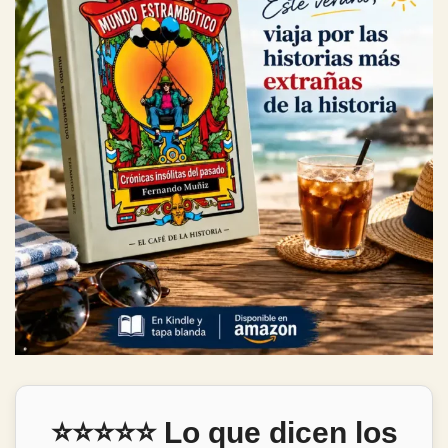
⭐⭐⭐⭐⭐ Lo que dicen los