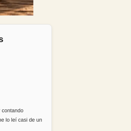
s
r contando
e lo leí casi de un