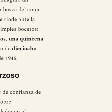
n busca del amor
e rinde ante la
simples bocetos:
jos, una quincena
do de
dieciocho
de 1946.
rzoso
s de confianza de
sobre
lvían en el