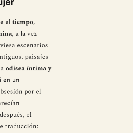
ujer
re el
tiempo
,
nina
, a la vez
aviesa escenarios
ntiguos, paisajes
na
odisea íntima y
i en un
bsesión por el
arecían
después, el
de traducción: