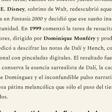
 E. Disney
, sobrino de Walt, redescubrió aquel
ba en
Fantasía 2000
y decidió que ese sueño in
tunidad. En
1999
comenzó la tarea de resucit
res, dirigido por
Dominique Monféry
y prod
dedicó a descifrar las notas de Dalí y Hench,
onal con pinceladas digitales. El resultado fu
conserva la esencia surrealista de Dalí, la ca
e Domínguez y el inconfundible pulso narrati
esa pátina melancólica que sólo el paso del ti
dos.