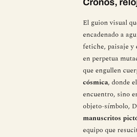
Cronos, reloj
El guion visual q
encadenado a aguj
fetiche, paisaje 
en perpetua mutac
que engullen cuer
cósmica
, donde e
encuentro, sino e
objeto-símbolo, D
manuscritos pict
equipo que resuc