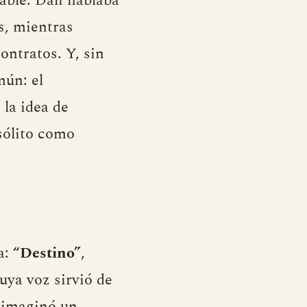
able: Dalí hablaba
s, mientras
ontratos. Y, sin
mún: el
la idea de
sólito como
a:
“Destino”
,
ya voz sirvió de
, imaginó un