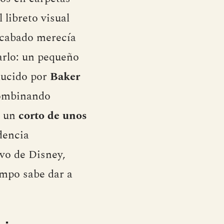
 libreto visual
acabado merecía
arlo: un pequeño
ucido por
Baker
 combinando
e un
corto de unos
dencia
vo de Disney,
empo sabe dar a