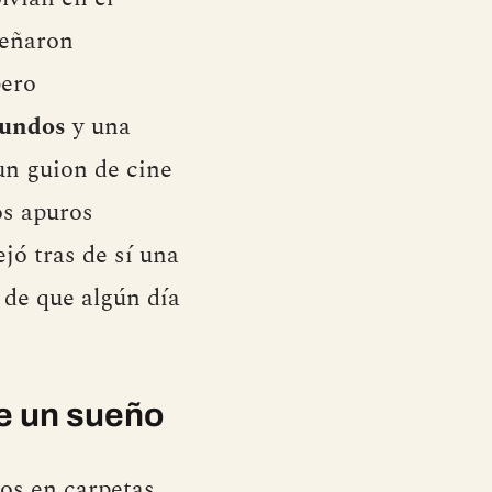
señaron
pero
gundos
y una
un guion de cine
os apuros
jó tras de sí una
de que algún día
de un sueño
os en carpetas