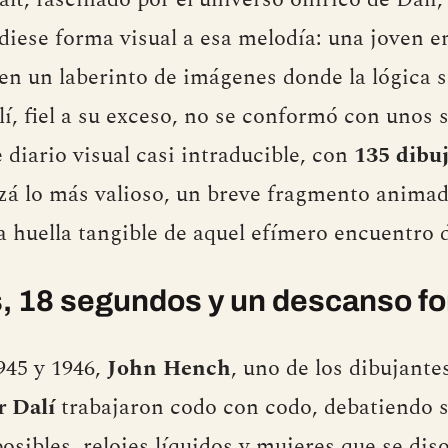
diese forma visual a esa melodía: una joven e
en un laberinto de imágenes donde la lógica s
í, fiel a su exceso, no se conformó con unos 
 diario visual casi intraducible, con
135 dibu
zá lo más valioso, un breve fragmento anima
ca huella tangible de aquel efímero encuentro 
 18 segundos y un descanso fo
945 y 1946,
John Hench
, uno de los dibujante
r Dalí
trabajaron codo con codo, debatiendo 
sibles, relojes líquidos y mujeres que se diso