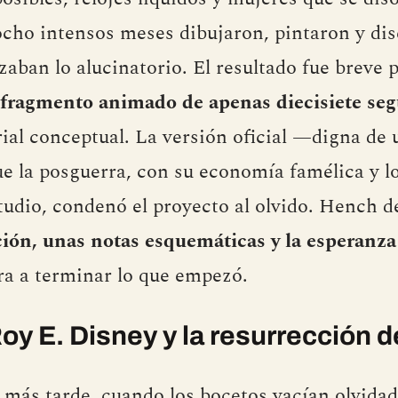
ocho intensos meses dibujaron, pintaron y di
aban lo alucinatorio. El resultado fue breve 
fragmento animado de apenas diecisiete se
al conceptual. La versión oficial —digna de 
e la posguerra, con su economía famélica y l
tudio, condenó el proyecto al olvido. Hench de
ión, unas notas esquemáticas y la esperanza
era a terminar lo que empezó.
Roy E. Disney y la resurrección 
 más tarde, cuando los bocetos yacían olvidad