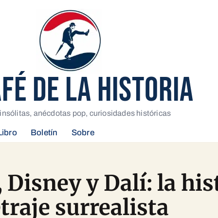
AFÉ DE LA HISTORIA
insólitas, anécdotas pop, curiosidades históricas
Libro
Boletín
Sobre
 Disney y Dalí: la his
raje surrealista