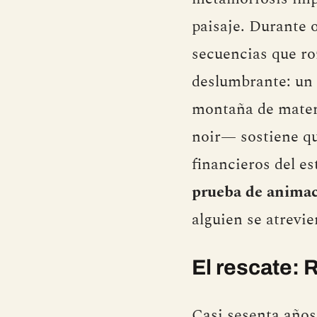
paisaje. Durante 
secuencias que roz
deslumbrante: un
montaña de materi
noir— sostiene qu
financieros del es
prueba de animac
alguien se atrevi
El rescate: 
Casi sesenta años