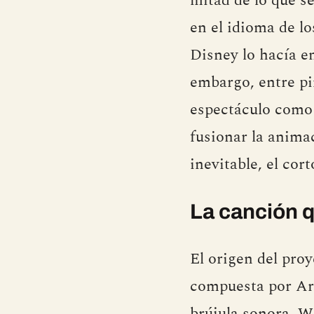
mitad de lo que s
en el idioma de l
Disney lo hacía en
embargo, entre pi
espectáculo como 
fusionar la anima
inevitable, el co
La canción q
El origen del pro
compuesta por Ar
brújula sonora. W