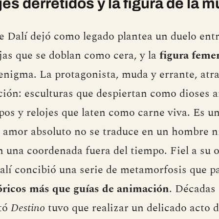
es derretidos y la figura de la m
ue Dalí dejó como legado plantea un duelo ent
as que se doblan como cera, y la
figura feme
y enigma. La protagonista, muda y errante, atr
ión: esculturas que despiertan como dioses a
pos y relojes que laten como carne viva. Es u
l amor absoluto no se traduce en un hombre n
n una coordenada fuera del tiempo. Fiel a su o
alí concibió una serie de metamorfosis que p
óricos más que guías de animación
. Décadas 
itó
Destino
tuvo que realizar un delicado acto 