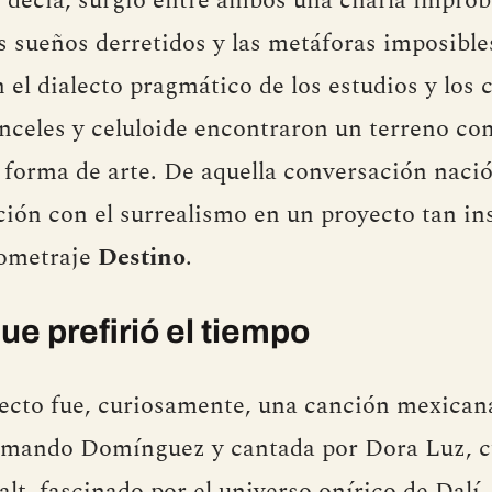
e decía, surgió entre ambos una charla improb
os sueños derretidos y las metáforas imposible
 el dialecto pragmático de los estudios y los c
nceles y celuloide encontraron un terreno co
forma de arte. De aquella conversación nació 
ción con el surrealismo en un proyecto tan in
rtometraje
Destino
.
ue prefirió el tiempo
yecto fue, curiosamente, una canción mexican
mando Domínguez y cantada por Dora Luz, cu
alt, fascinado por el universo onírico de Dalí