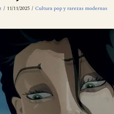
z
11/11/2025
Cultura pop y rarezas modernas