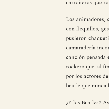
carroñeros que ro
Los animadores, c
con flequillos, g
pusieron chaquetil
camaradería incon
canción pensada e
rockero que, al fi
por los actores de
beatle que nunca l
¿Y los Beatles? Ay