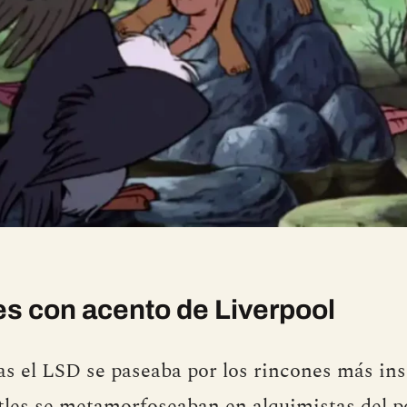
es con acento de Liverpool
s el LSD se paseaba por los rincones más in
tles se metamorfoseaban en alquimistas del p