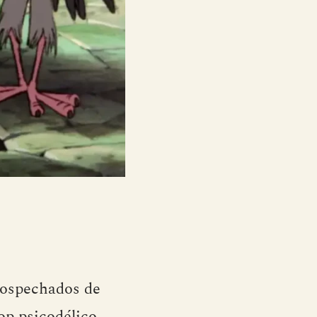
sospechados de
op psicodélico,