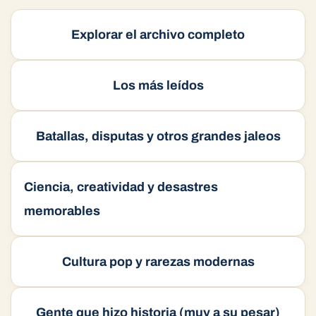
A
o
n
m
t
ar
p
o
e
ti
Explorar el archivo completo
p
k
r
Los más leídos
Batallas, disputas y otros grandes jaleos
Ciencia, creatividad y desastres
memorables
Cultura pop y rarezas modernas
Gente que hizo historia (muy a su pesar)