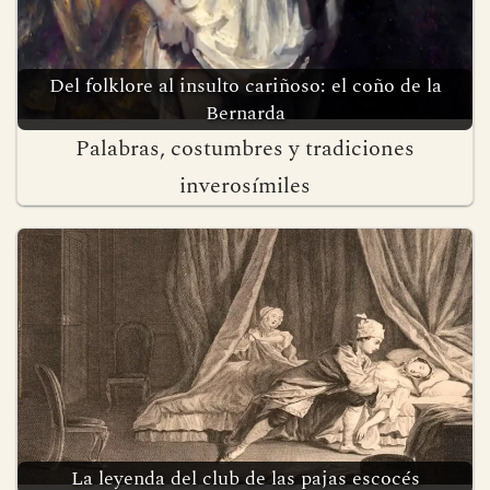
Del folklore al insulto cariñoso: el coño de la
Bernarda
Palabras, costumbres y tradiciones
inverosímiles
La leyenda del club de las pajas escocés