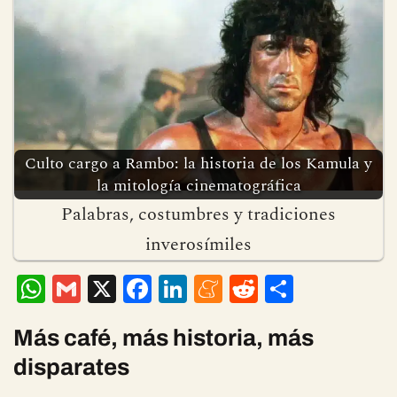
Culto cargo a Rambo: la historia de los Kamula y
la mitología cinematográfica
Palabras, costumbres y tradiciones
inverosímiles
W
G
X
F
Li
M
R
C
h
m
ac
n
e
e
o
at
ai
e
ke
n
d
m
Más café, más historia, más
s
l
b
dI
ea
di
p
disparates