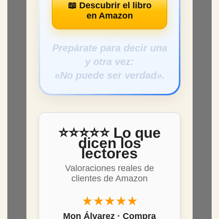
📖 Descubrir el libro
en Amazon
Prepárate para decir una
y otra vez:
«No puede ser verdad».
⭐⭐⭐⭐⭐ Lo que
dicen los
lectores
Valoraciones reales de
clientes de Amazon
★★★★★
Mon Álvarez · Compra