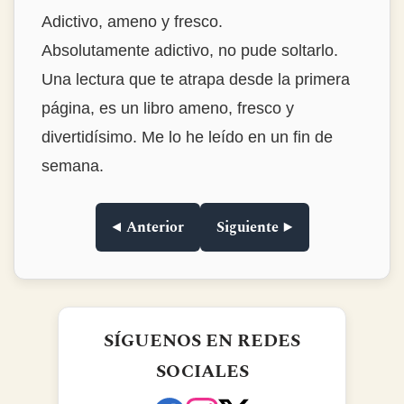
Estrambóticamente genial!
Buenísimo, destacaría la habilidad del autor
para encontrar historias tan interesantes y
narrarlas de forma tan amena y con ese
punto de ironía tan divertido. La
encuadernación en tapa dura, de las que ya
no se ven. Muy muy recomendable.Lo
compré para regalar y me lo quedé para mí.
◀ Anterior
Siguiente ▶
SÍGUENOS EN REDES