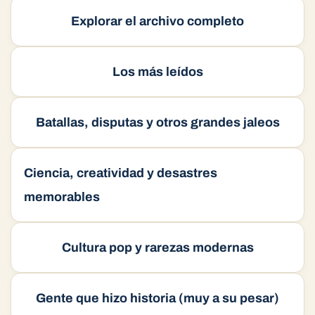
p
o
e
ti
Explorar el archivo completo
p
k
r
Los más leídos
Batallas, disputas y otros grandes jaleos
Ciencia, creatividad y desastres
memorables
Cultura pop y rarezas modernas
Gente que hizo historia (muy a su pesar)