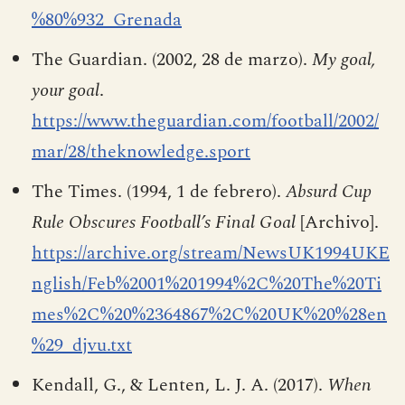
%80%932_Grenada
The Guardian. (2002, 28 de marzo).
My goal,
your goal
.
https://www.theguardian.com/football/2002/
mar/28/theknowledge.sport
The Times. (1994, 1 de febrero).
Absurd Cup
Rule Obscures Football’s Final Goal
[Archivo].
https://archive.org/stream/NewsUK1994UKE
nglish/Feb%2001%201994%2C%20The%20Ti
mes%2C%20%2364867%2C%20UK%20%28en
%29_djvu.txt
Kendall, G., & Lenten, L. J. A. (2017).
When