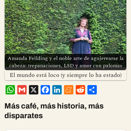
Amanda Feilding y el noble arte de agujerearse la
cabeza: trepanaciones, LSD y amor con palomas
El mundo está loco (y siempre lo ha estado)
W
G
X
F
Li
M
R
C
h
m
ac
n
e
e
o
at
ai
e
ke
n
d
m
Más café, más historia, más
s
l
b
dI
ea
di
p
disparates
A
o
n
m
t
ar