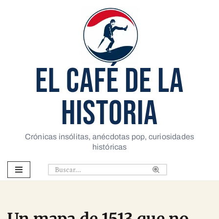
Saltar
al
contenido
EL CAFÉ DE LA
HISTORIA
Crónicas insólitas, anécdotas pop, curiosidades
históricas