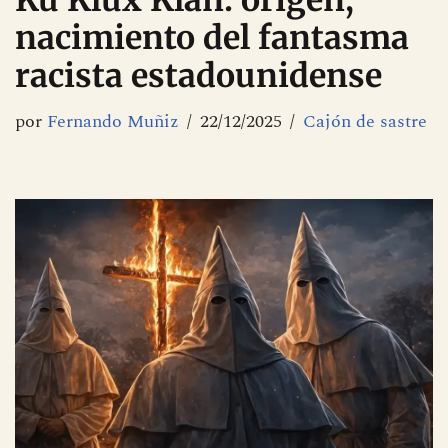
Ku Klux Klan: origen,
nacimiento del fantasma
racista estadounidense
por
Fernando Muñiz
22/12/2025
Cajón de sastre