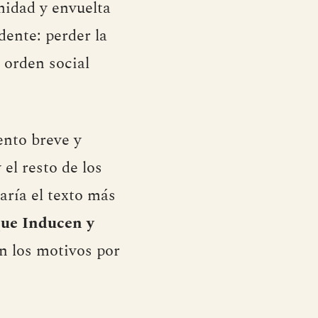
midad y envuelta
ente: perder la
 orden social
nto breve y
 el resto de los
aría el texto más
que Inducen y
an los motivos por