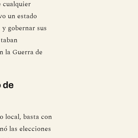
 cualquier
vo un estado
z y gobernar sus
staban
en la Guerra de
o de
 local, basta con
ó las elecciones