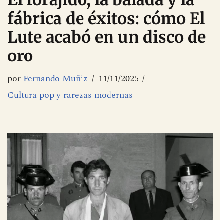
El forajido, la balada y la
fábrica de éxitos: cómo El
Lute acabó en un disco de
oro
por
Fernando Muñiz
11/11/2025
Cultura pop y rarezas modernas