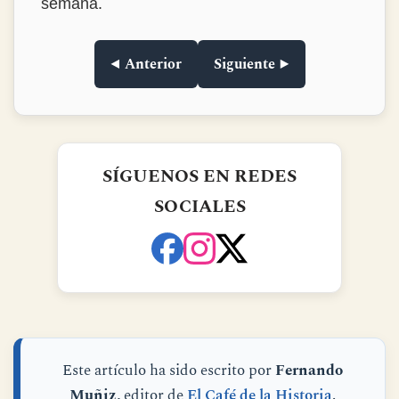
página, es un libro ameno, fresco y
divertidísimo. Me lo he leído en un fin de
semana.
◀ Anterior
Siguiente ▶
SÍGUENOS EN REDES
SOCIALES