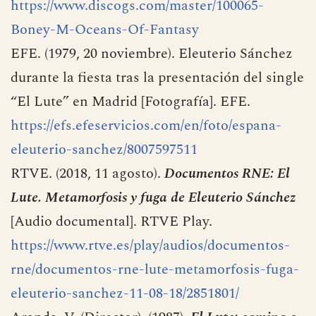
Boney M. (1979).
Oceans of Fantasy
[Álbum].
Hansa / Atlantic.
https://www.discogs.com/master/100065-
Boney-M-Oceans-Of-Fantasy
EFE. (1979, 20 noviembre). Eleuterio Sánchez
durante la fiesta tras la presentación del single
“El Lute” en Madrid [Fotografía]. EFE.
https://efs.efeservicios.com/en/foto/espana-
eleuterio-sanchez/8007597511
RTVE. (2018, 11 agosto).
Documentos RNE: El
Lute. Metamorfosis y fuga de Eleuterio Sánchez
[Audio documental]. RTVE Play.
https://www.rtve.es/play/audios/documentos-
rne/documentos-rne-lute-metamorfosis-fuga-