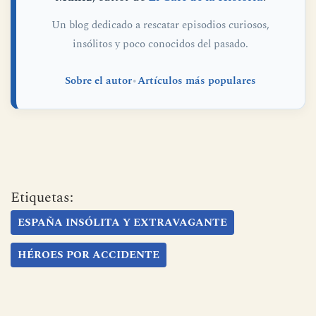
Este artículo ha sido escrito por
Fernando
Muñiz
, editor de
El Café de la Historia
.
Un blog dedicado a rescatar episodios curiosos,
insólitos y poco conocidos del pasado.
Sobre el autor
•
Artículos más populares
Etiquetas:
ESPAÑA INSÓLITA Y EXTRAVAGANTE
HÉROES POR ACCIDENTE