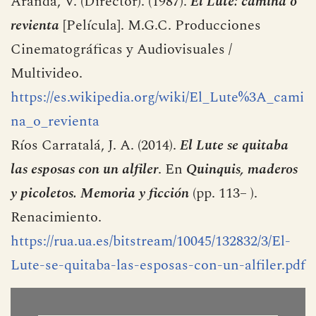
eleuterio-sanchez-11-08-18/2851801/
Aranda, V. (Director). (1987).
El Lute: camina o
revienta
[Película]. M.G.C. Producciones
Cinematográficas y Audiovisuales /
Multivideo.
https://es.wikipedia.org/wiki/El_Lute%3A_cami
na_o_revienta
Ríos Carratalá, J. A. (2014).
El Lute se quitaba
las esposas con un alfiler
. En
Quinquis, maderos
y picoletos. Memoria y ficción
(pp. 113– ).
Renacimiento.
https://rua.ua.es/bitstream/10045/132832/3/El-
Lute-se-quitaba-las-esposas-con-un-alfiler.pdf