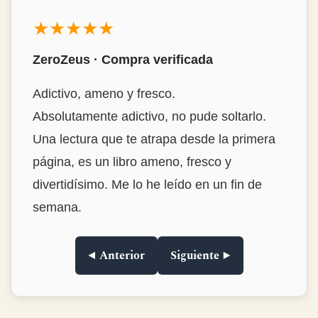
★★★★★
Mon Álvarez · Compra verificada
Estrambóticamente genial!
Buenísimo, destacaría la habilidad del autor
para encontrar historias tan interesantes y
narrarlas de forma tan amena y con ese
punto de ironía tan divertido. La
encuadernación en tapa dura, de las que ya
no se ven. Muy muy recomendable.Lo
compré para regalar y me lo quedé para mí.
◀ Anterior
Siguiente ▶