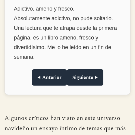
Estrambóticamente genial!
Buenísimo, destacaría la habilidad del autor
para encontrar historias tan interesantes y
narrarlas de forma tan amena y con ese
punto de ironía tan divertido. La
encuadernación en tapa dura, de las que ya
no se ven. Muy muy recomendable.Lo
compré para regalar y me lo quedé para mí.
◀ Anterior
Siguiente ▶