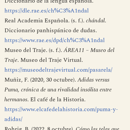
Diccionario de la lengua española.
https://dle.rae.es/ch%C3%A1ndal
Real Academia Española. (s. f.).
chándal
.
Diccionario panhispánico de dudas.
https://www.rae.es/dpd/ch%C3%A1ndal
Museo del Traje. (s. f.).
ÁREA11 – Museo del
Traje
. Museo del Traje Virtual.
https://museodeltrajevirtual.com/pasarela/
Muñiz, F. (2020, 30 octubre).
Adidas versus
Puma, crónica de una rivalidad insólita entre
hermanos
. El café de la Historia.
https://www.elcafedelahistoria.com/puma-y-
adidas/
Rohrig, B. (2022, 8 octubre).
Cómo las telas que