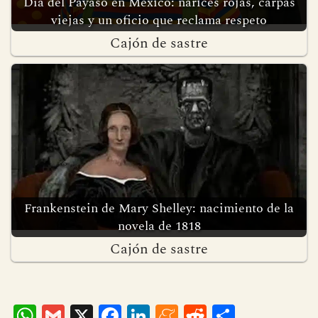
Día del Payaso en México: narices rojas, carpas
viejas y un oficio que reclama respeto
Cajón de sastre
Frankenstein de Mary Shelley: nacimiento de la
novela de 1818
Cajón de sastre
W
G
X
F
Li
M
R
C