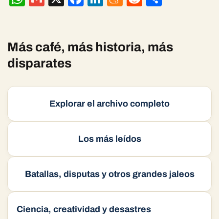
h
m
ac
n
e
e
o
at
ai
e
ke
n
d
m
s
l
b
dI
ea
di
p
Más café, más historia, más
A
o
n
m
t
ar
disparates
p
o
e
ti
p
k
r
Explorar el archivo completo
Los más leídos
Batallas, disputas y otros grandes jaleos
Ciencia, creatividad y desastres