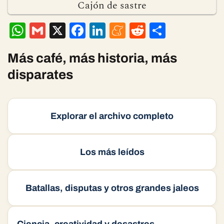
Cajón de sastre
W
G
X
F
Li
M
R
C
h
m
ac
n
e
e
o
at
ai
e
ke
n
d
m
Más café, más historia, más
s
l
b
dI
ea
di
p
disparates
A
o
n
m
t
ar
p
o
e
ti
Explorar el archivo completo
p
k
r
Los más leídos
Batallas, disputas y otros grandes jaleos