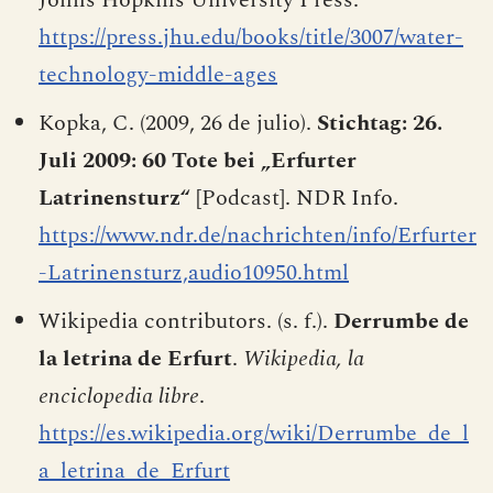
https://press.jhu.edu/books/title/3007/water-
technology-middle-ages
Kopka, C. (2009, 26 de julio).
Stichtag: 26.
Juli 2009: 60 Tote bei „Erfurter
Latrinensturz“
[Podcast]. NDR Info.
https://www.ndr.de/nachrichten/info/Erfurter
-Latrinensturz,audio10950.html
Wikipedia contributors. (s. f.).
Derrumbe de
la letrina de Erfurt
.
Wikipedia, la
enciclopedia libre
.
https://es.wikipedia.org/wiki/Derrumbe_de_l
a_letrina_de_Erfurt