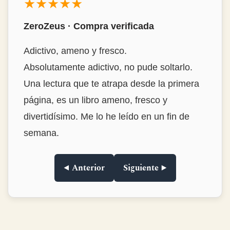
★★★★★
Mon Álvarez · Compra verificada
Estrambóticamente genial!
Buenísimo, destacaría la habilidad del autor
para encontrar historias tan interesantes y
narrarlas de forma tan amena y con ese
punto de ironía tan divertido. La
encuadernación en tapa dura, de las que ya
no se ven. Muy muy recomendable.Lo
compré para regalar y me lo quedé para mí.
◀ Anterior
Siguiente ▶